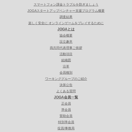
スマートフォン課金トラブルを防ぎましょう
JOGAスタートアップベンチャー支援プログラム概要
調査結果
楽しく安全に オンラインゲームをプレイするために
JOGAとは
協会概要
設立趣意
両共同代表理事ご挨拶
活動項目
組織図
沿革
会員種別
ワーキンググループのご紹介
決算公告
よくある質問
JOGA会員一覧
正会員
準会員
賛助会員
特別準会員
役員/事務局