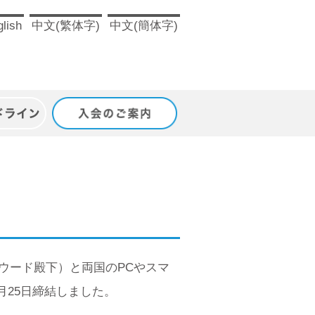
lish
中文(繁体字)
中文(簡体字)
ドライン
入会のご案内
ウード殿下）と両国のPCやスマ
月25日締結しました。