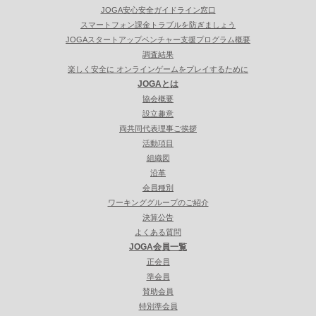
JOGA安心安全ガイドライン窓口
スマートフォン課金トラブルを防ぎましょう
JOGAスタートアップベンチャー支援プログラム概要
調査結果
楽しく安全に オンラインゲームをプレイするために
JOGAとは
協会概要
設立趣意
両共同代表理事ご挨拶
活動項目
組織図
沿革
会員種別
ワーキンググループのご紹介
決算公告
よくある質問
JOGA会員一覧
正会員
準会員
賛助会員
特別準会員