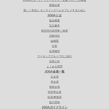
調査結果
楽しく安全に オンラインゲームをプレイするために
JOGAとは
協会概要
設立趣意
両共同代表理事ご挨拶
活動項目
組織図
沿革
会員種別
ワーキンググループのご紹介
決算公告
よくある質問
JOGA会員一覧
正会員
準会員
賛助会員
特別準会員
役員/事務局
協力団体
JOGAガイドライン