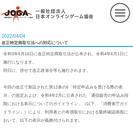
Skip
to
content
2022/04/04
改正特定商取引法への対応について
令和3年6月16日に改正特定商取引法が公布され、令和4年6月1日に
施行になります。
同日に、併せて改正政省令等も施行されます。
今回の改正で新設された第12条の6「特定申込みを受ける際の表
示」の規定および、令和4年2月に公表された「通信販売の申込み段
階における表示についてのガイドライン」（以下、「消費者庁ガイ
ドライン」）により、利用者との有償取引における最終確認画面に
おいて、以下の表示が義務付けられます。