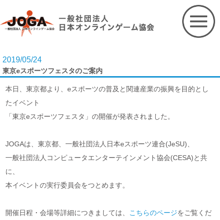
Skip
to
content
2019/05/24
東京eスポーツフェスタのご案内
本日、東京都より、eスポーツの普及と関連産業の振興を目的とし
たイベント
「東京eスポーツフェスタ」の開催が発表されました。
JOGAは、東京都、一般社団法人日本eスポーツ連合(JeSU)、
一般社団法人コンピュータエンターテインメント協会(CESA)と共
に、
本イベントの実行委員会をつとめます。
開催日程・会場等詳細につきましては、
こちらのページ
をご覧くだ