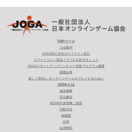
TOPページ
入会案内
JOGA安心安全ガイドライン窓口
スマートフォン課金トラブルを防ぎましょう
JOGAスタートアップベンチャー支援プログラム概要
調査結果
楽しく安全に オンラインゲームをプレイするために
JOGAとは
協会概要
設立趣意
両共同代表理事ご挨拶
活動項目
組織図
沿革
会員種別