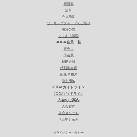
組織図
沿革
会員種別
ワーキンググループのご紹介
決算公告
よくある質問
JOGA会員一覧
正会員
準会員
賛助会員
特別準会員
役員/事務局
協力団体
JOGAガイドライン
JOGAガイドライン
入会のご案内
入会案内
入会メリット
入会申し込み
プライバシーポリシー