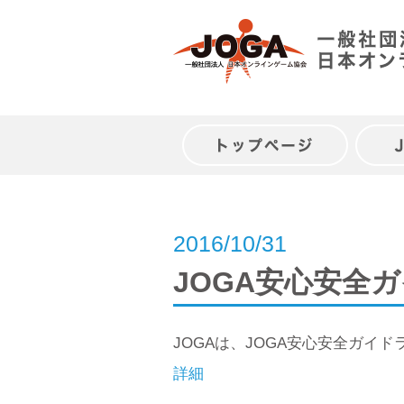
Skip
to
content
トップページ
2016/10/31
JOGA安心安全
JOGAは、JOGA安心安全ガイド
詳細