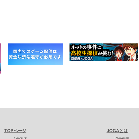
TOPページ
JOGAとは
入会案内
協会概要