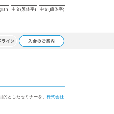
lish
中文(繁体字)
中文(簡体字)
ドライン
入会のご案内
を目的としたセミナーを、
株式会社