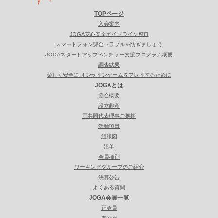
TOPページ
入会案内
JOGA安心安全ガイドライン窓口
スマートフォン課金トラブルを防ぎましょう
JOGAスタートアップベンチャー支援プログラム概要
調査結果
楽しく安全に オンラインゲームをプレイするために
JOGAとは
協会概要
設立趣意
両共同代表理事ご挨拶
活動項目
組織図
沿革
会員種別
ワーキンググループのご紹介
決算公告
よくある質問
JOGA会員一覧
正会員
準会員