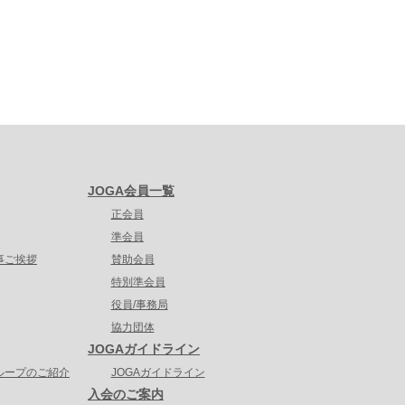
JOGA会員一覧
正会員
準会員
事ご挨拶
賛助会員
特別準会員
役員/事務局
協力団体
JOGAガイドライン
ループのご紹介
JOGAガイドライン
入会のご案内