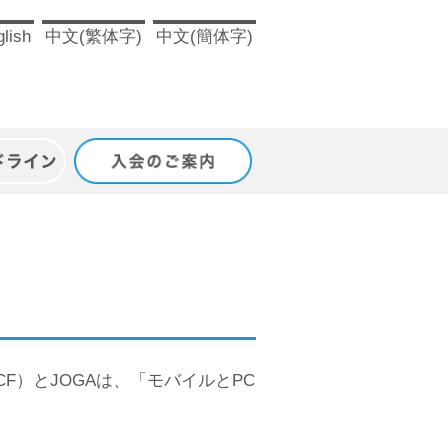
lish
中文(繁体字)
中文(簡体字)
ドライン
入会のご案内
CF）とJOGAは、「モバイルとPC