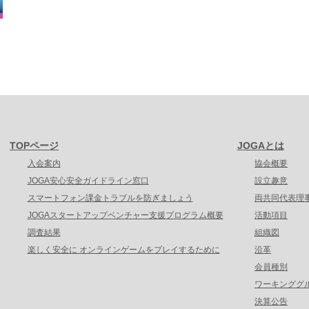
TOPページ
JOGAとは
入会案内
協会概要
JOGA安心安全ガイドライン窓口
設立趣意
スマートフォン課金トラブルを防ぎましょう
両共同代表理
JOGAスタートアップベンチャー支援プログラム概要
活動項目
調査結果
組織図
楽しく安全に オンラインゲームをプレイするために
沿革
会員種別
ワーキンググ
決算公告