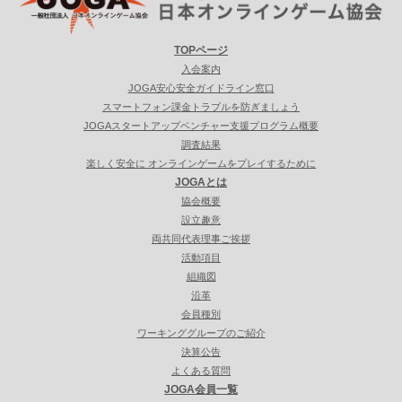
TOPページ
入会案内
JOGA安心安全ガイドライン窓口
スマートフォン課金トラブルを防ぎましょう
JOGAスタートアップベンチャー支援プログラム概要
調査結果
楽しく安全に オンラインゲームをプレイするために
JOGAとは
協会概要
設立趣意
両共同代表理事ご挨拶
活動項目
組織図
沿革
会員種別
ワーキンググループのご紹介
決算公告
よくある質問
JOGA会員一覧