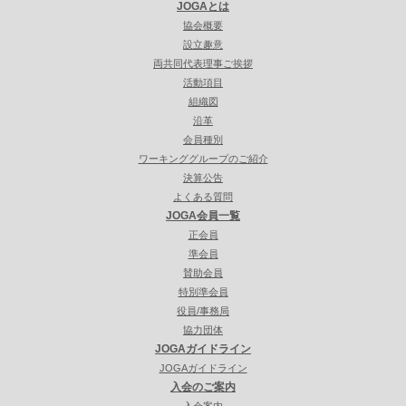
JOGAとは
協会概要
設立趣意
両共同代表理事ご挨拶
活動項目
組織図
沿革
会員種別
ワーキンググループのご紹介
決算公告
よくある質問
JOGA会員一覧
正会員
準会員
賛助会員
特別準会員
役員/事務局
協力団体
JOGAガイドライン
JOGAガイドライン
入会のご案内
入会案内