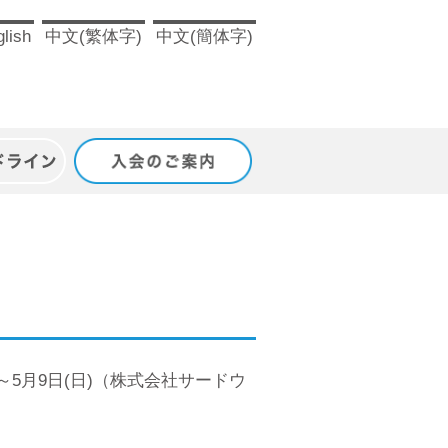
lish
中文(繁体字)
中文(簡体字)
ドライン
入会のご案内
～5月9日(日)（株式会社サードウ