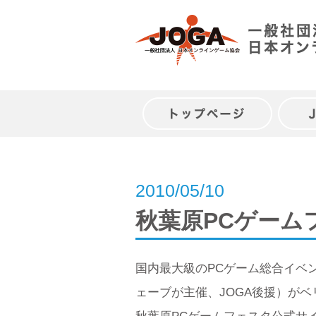
Skip
to
content
トップページ
2010/05/10
秋葉原PCゲーム
国内最大級のPCゲーム総合イベント
ェーブが主催、JOGA後援）が