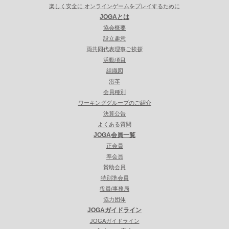
楽しく安全に オンラインゲームをプレイするために
JOGAとは
協会概要
設立趣意
両共同代表理事ご挨拶
活動項目
組織図
沿革
会員種別
ワーキンググループのご紹介
決算公告
よくある質問
JOGA会員一覧
正会員
準会員
賛助会員
特別準会員
役員/事務局
協力団体
JOGAガイドライン
JOGAガイドライン