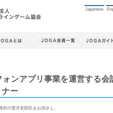
Japanese
Eng
JOGAとは
JOGA会員一覧
JOGAガイ
トフォンアプリ事業を運営する会
ミナー
事務所の望月史郎氏をお招きし、