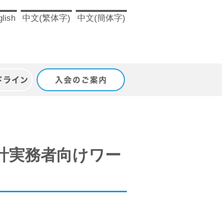
lish
中文(繁体字)
中文(簡体字)
ドライン
入会のご案内
計実務者向けワー