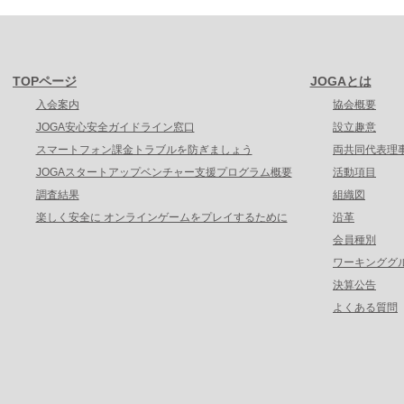
TOPページ
JOGAとは
入会案内
協会概要
JOGA安心安全ガイドライン窓口
設立趣意
スマートフォン課金トラブルを防ぎましょう
両共同代表理
JOGAスタートアップベンチャー支援プログラム概要
活動項目
調査結果
組織図
楽しく安全に オンラインゲームをプレイするために
沿革
会員種別
ワーキンググ
決算公告
よくある質問