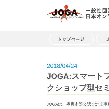
Skip
to
content
トップページ
2018/04/24
JOGA:スマー
クショップ型セ
JOGAは、望月史郎公認会計士