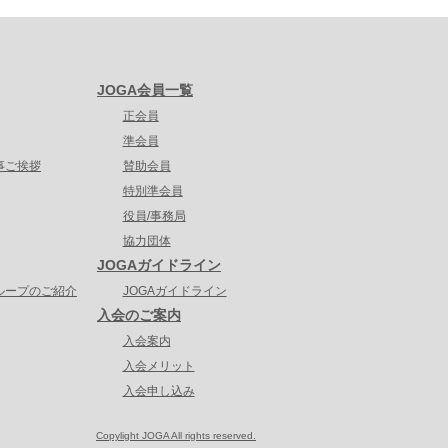
JOGA会員一覧
正会員
準会員
事ご挨拶
賛助会員
特別準会員
役員/事務局
協力団体
JOGAガイドライン
ループのご紹介
JOGAガイドライン
入会のご案内
入会案内
入会メリット
入会申し込み
Copylight JOGA All rights reserved.