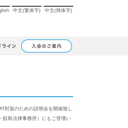
lish
中文(繁体字)
中文(簡体字)
ドライン
入会のご案内
RMT対策のための説明会を開催致し
・鮫島法律事務所）にもご登壇い