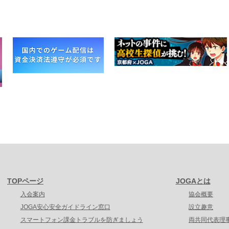
TOPページ
JOGAとは
入会案内
協会概要
JOGA安心安全ガイドライン窓口
設立趣意
スマートフォン課金トラブルを防ぎましょう
両共同代表理