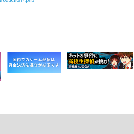
troduction7.php