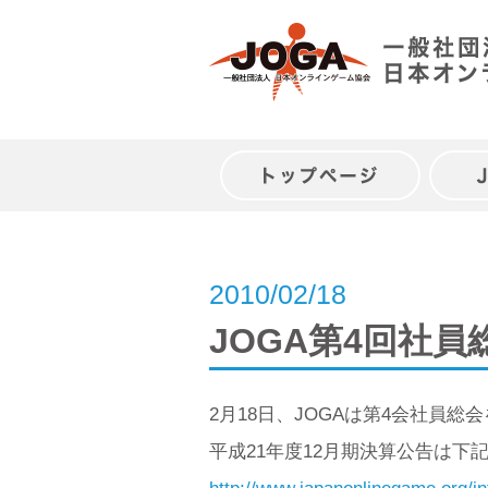
Skip
to
content
トップページ
2010/02/18
JOGA第4回社員
2月18日、JOGAは第4会社員
平成21年度12月期決算公告は下