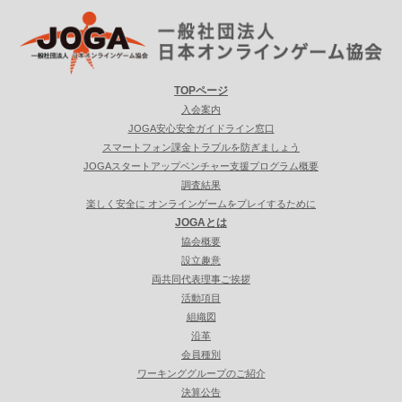
TOPページ
入会案内
JOGA安心安全ガイドライン窓口
スマートフォン課金トラブルを防ぎましょう
JOGAスタートアップベンチャー支援プログラム概要
調査結果
楽しく安全に オンラインゲームをプレイするために
JOGAとは
協会概要
設立趣意
両共同代表理事ご挨拶
活動項目
組織図
沿革
会員種別
ワーキンググループのご紹介
決算公告