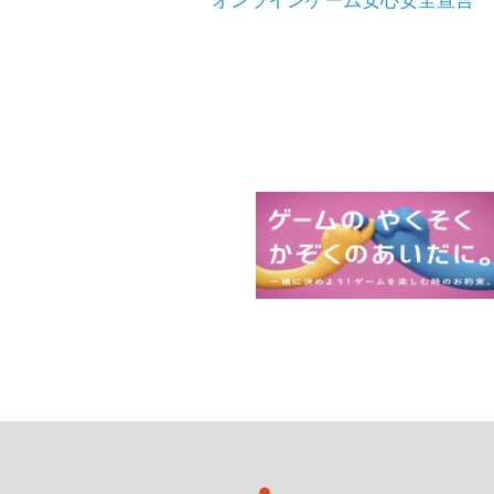
オンラインゲーム安心安全宣言