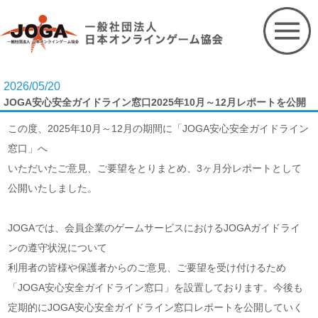
Skip
to
content
2026/05/20
JOGA安心安全ガイドライン窓口2025年10月～12月レポートを公開
この度、2025年10月～12月の期間に「JOGA安心安全ガイドライン
窓口」へ
いただいたご意見、ご要望をとりまとめ、3ヶ月分レポートとして
公開いたしました。
JOGAでは、会員企業のゲームサービスにおけるJOGAガイドライ
ンの遵守状況について
利用者の皆様や保護者からのご意見、ご要望を受け付けるため
「JOGA安心安全ガイドライン窓口」を設置しております。今後も
定期的にJOGA安心安全ガイドライン窓口レポートを公開していく