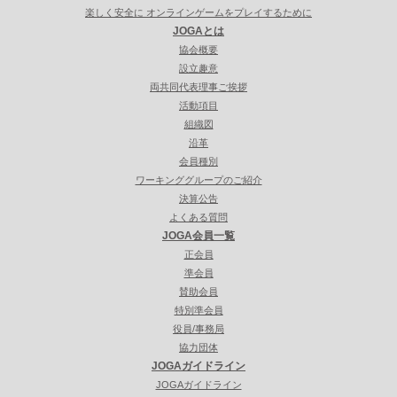
楽しく安全に オンラインゲームをプレイするために
JOGAとは
協会概要
設立趣意
両共同代表理事ご挨拶
活動項目
組織図
沿革
会員種別
ワーキンググループのご紹介
決算公告
よくある質問
JOGA会員一覧
正会員
準会員
賛助会員
特別準会員
役員/事務局
協力団体
JOGAガイドライン
JOGAガイドライン