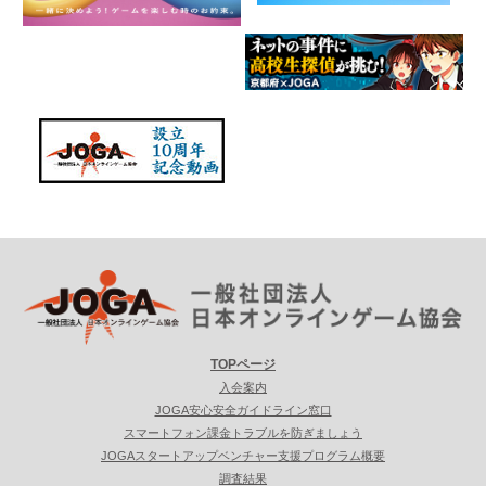
TOPページ
入会案内
JOGA安心安全ガイドライン窓口
スマートフォン課金トラブルを防ぎましょう
JOGAスタートアップベンチャー支援プログラム概要
調査結果