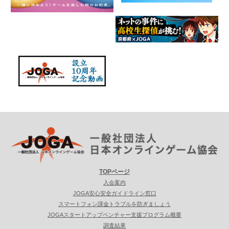
TOPページ
入会案内
JOGA安心安全ガイドライン窓口
スマートフォン課金トラブルを防ぎましょう
JOGAスタートアップベンチャー支援プログラム概要
調査結果