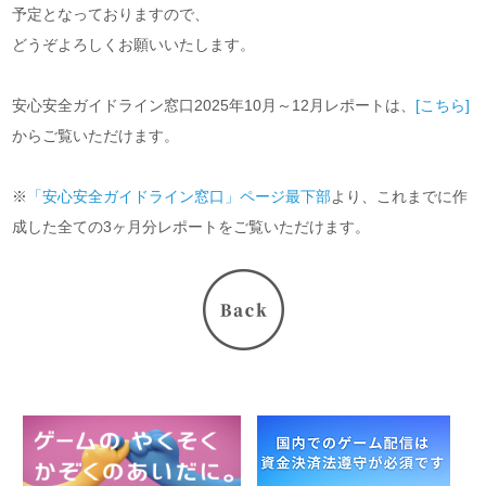
予定となっておりますので、
どうぞよろしくお願いいたします。
安心安全ガイドライン窓口2025年10月～12月レポートは、
[こちら]
からご覧いただけます。
※
「安心安全ガイドライン窓口」ページ最下部
より、これまでに作
成した全ての3ヶ月分レポートをご覧いただけます。