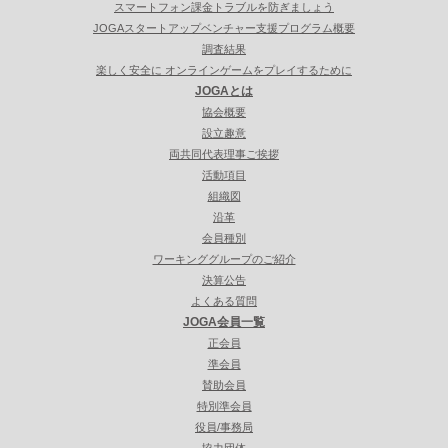
スマートフォン課金トラブルを防ぎましょう
JOGAスタートアップベンチャー支援プログラム概要
調査結果
楽しく安全に オンラインゲームをプレイするために
JOGAとは
協会概要
設立趣意
両共同代表理事ご挨拶
活動項目
組織図
沿革
会員種別
ワーキンググループのご紹介
決算公告
よくある質問
JOGA会員一覧
正会員
準会員
賛助会員
特別準会員
役員/事務局
協力団体