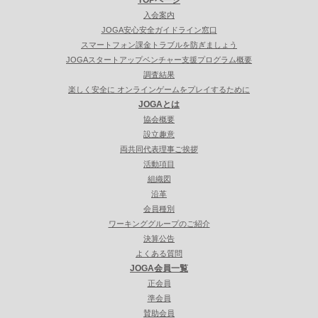
入会案内
JOGA安心安全ガイドライン窓口
スマートフォン課金トラブルを防ぎましょう
JOGAスタートアップベンチャー支援プログラム概要
調査結果
楽しく安全に オンラインゲームをプレイするために
JOGAとは
協会概要
設立趣意
両共同代表理事ご挨拶
活動項目
組織図
沿革
会員種別
ワーキンググループのご紹介
決算公告
よくある質問
JOGA会員一覧
正会員
準会員
賛助会員