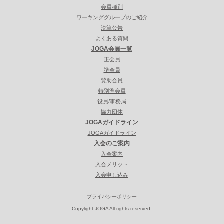
会員種別
ワーキンググループのご紹介
決算公告
よくある質問
JOGA会員一覧
正会員
準会員
賛助会員
特別準会員
役員/事務局
協力団体
JOGAガイドライン
JOGAガイドライン
入会のご案内
入会案内
入会メリット
入会申し込み
プライバシーポリシー
Copylight JOGA All rights reserved.