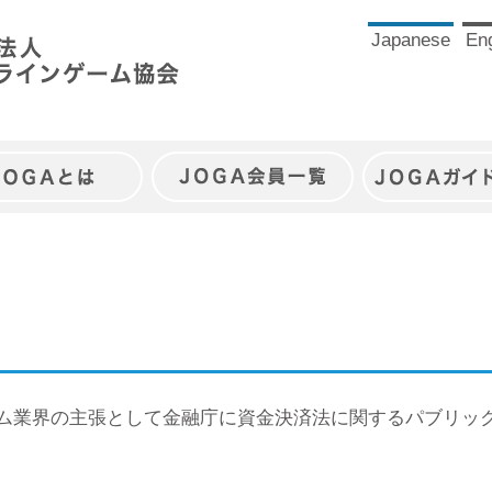
Japanese
Eng
JOGAとは
JOGA会員一覧
JOGAガイ
ゲーム業界の主張として金融庁に資金決済法に関するパブリッ