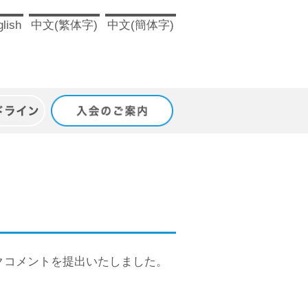
lish
中文(繁体字)
中文(簡体字)
ドライン
入会のご案内
クコメントを提出いたしました。