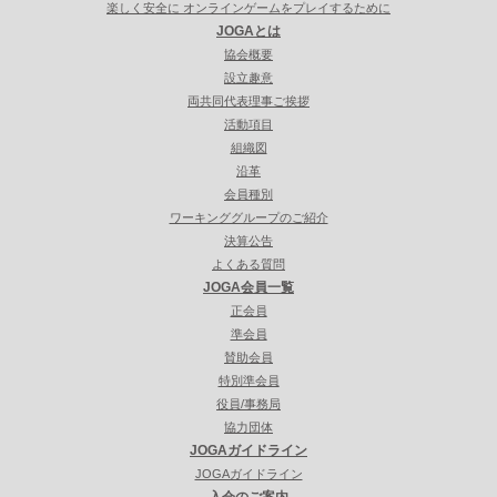
楽しく安全に オンラインゲームをプレイするために
JOGAとは
協会概要
設立趣意
両共同代表理事ご挨拶
活動項目
組織図
沿革
会員種別
ワーキンググループのご紹介
決算公告
よくある質問
JOGA会員一覧
正会員
準会員
賛助会員
特別準会員
役員/事務局
協力団体
JOGAガイドライン
JOGAガイドライン
入会のご案内